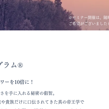
※セミナー開催は、随
ご希望がございました
セミナー
ラム®︎
ワーを10倍に！
さを手に入れる秘密の叡智。
王族や貴族だけに口伝されてきた真の帝王学で