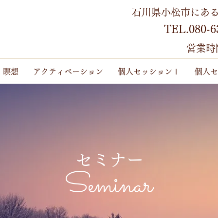
石川県小松市にある
TEL.080-6
営業時間 
瞑想
アクティベーション
個人セッションⅠ
個人セ
セミナー
Seminar