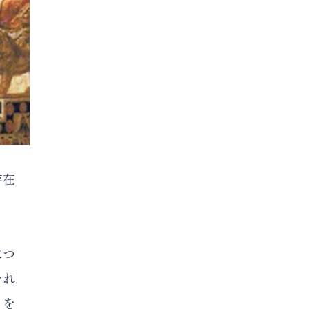
存在
につ
それ
とを