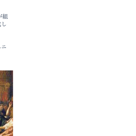
が組
成し
ユニ