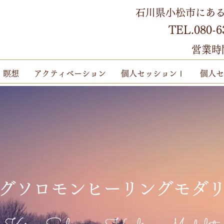
石川県小松市にある
TEL.080-6
営業時間 
瞑想
アクティベーション
個人セッションⅠ
個人セ
グソロモンヒーリングモダ