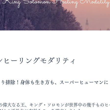
King Solomon Healing Modality
ンヒーリングモダリティ
そり排除！身体も生き方も、スーパーヒューマンに
古代の偉大なる王、キング・ソロモンが世界中の幾千ものヒ